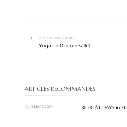
Navigation
Article précédent
Yoga du Dos (en salle)
d'article
ARTICLES RECOMMANDÉS
RETREAT DAYS in S
3 MARS 2023