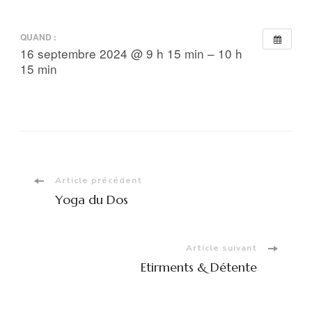
QUAND :
16 septembre 2024 @ 9 h 15 min – 10 h
15 min
Navigation
Article précédent
Yoga du Dos
d'article
Article suivant
Etirments & Détente