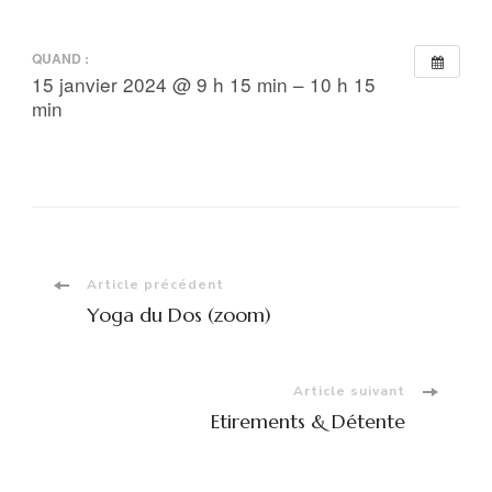
QUAND :
15 janvier 2024 @ 9 h 15 min – 10 h 15
min
Navigation
Article précédent
Yoga du Dos (zoom)
d'article
Article suivant
Etirements & Détente