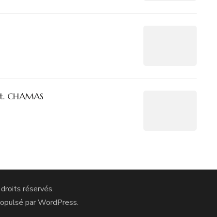
St. CHAMAS
 droits réservés.
ropulsé par
WordPress
.