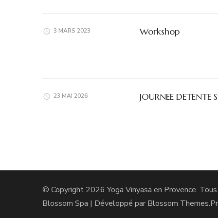
Workshop
3 MARS 2023
JOURNEE DETENTE 
23 MAI 2026
© Copyright 2026
Yoga Vinyasa en Provence
. Tous
Blossom Spa | Développé par
Blossom Themes
.P