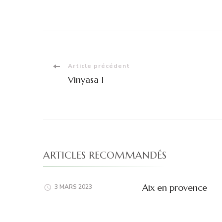
Navigation
Article précédent
Vinyasa I
d'article
ARTICLES RECOMMANDÉS
Aix en provence
3 MARS 2023