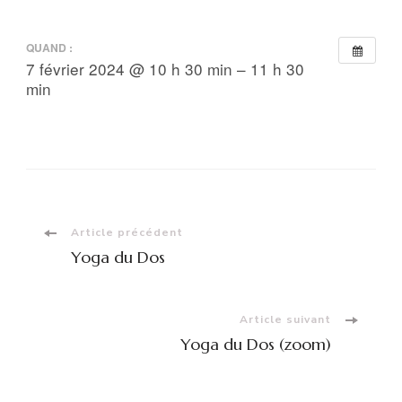
QUAND :
7 février 2024 @ 10 h 30 min – 11 h 30
min
Navigation
Article précédent
Yoga du Dos
d'article
Article suivant
Yoga du Dos (zoom)