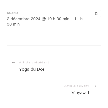
QUAND :
2 décembre 2024 @ 10 h 30 min – 11 h
30 min
Navigation
Article précédent
Yoga du Dos
d'article
Article suivant
Vinyasa I