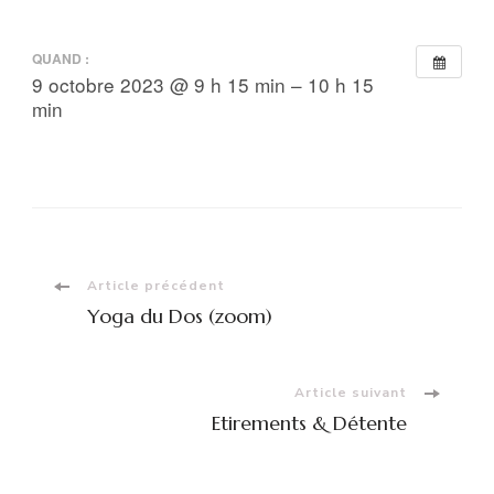
QUAND :
9 octobre 2023 @ 9 h 15 min – 10 h 15
min
Navigation
Article précédent
Yoga du Dos (zoom)
d'article
Article suivant
Etirements & Détente