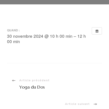
QUAND :
30 novembre 2024 @ 10 h 00 min – 12 h
00 min
Navigation
Article précédent
Yoga du Dos
d'article
Article suivant