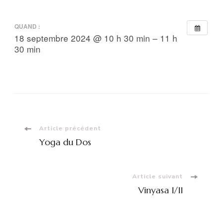
QUAND :
18 septembre 2024 @ 10 h 30 min – 11 h
30 min
Navigation
Article précédent
Yoga du Dos
d'article
Article suivant
Vinyasa I/II