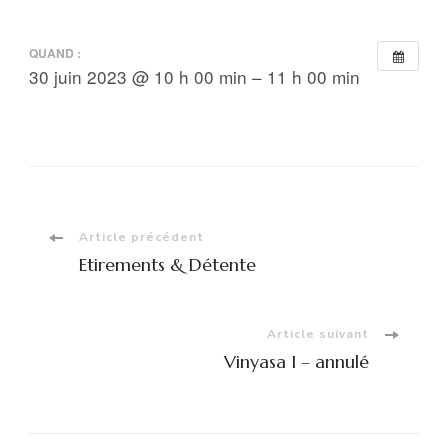
QUAND :
30 juin 2023 @ 10 h 00 min – 11 h 00 min
Navigation
Article précédent
Etirements & Détente
d'article
Article suivant
Vinyasa I – annulé