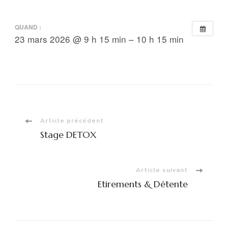
QUAND :
23 mars 2026 @ 9 h 15 min – 10 h 15 min
Navigation
Article précédent
Stage DETOX
d'article
Article suivant
Etirements & Détente