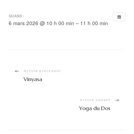
QUAND :
6 mars 2026 @ 10 h 00 min – 11 h 00 min
Navigation
Article précédent
Vinyasa
d'article
Article suivant
Yoga du Dos