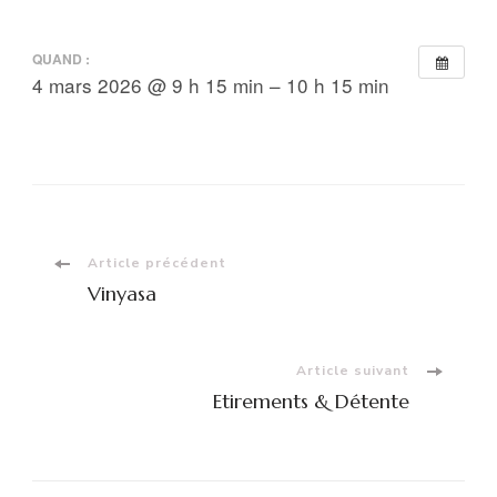
QUAND :
4 mars 2026 @ 9 h 15 min – 10 h 15 min
Navigation
Article précédent
Vinyasa
d'article
Article suivant
Etirements & Détente