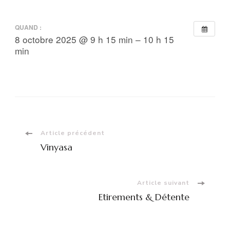
QUAND :
8 octobre 2025 @ 9 h 15 min – 10 h 15
min
Navigation
Article précédent
Vinyasa
d'article
Article suivant
Etirements & Détente