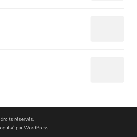
 droits réservés.
ropulsé par
WordPress
.