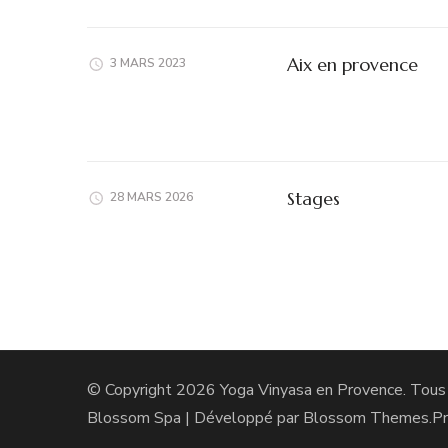
Aix en provence
3 MARS 2023
Stages
28 MARS 2026
© Copyright 2026
Yoga Vinyasa en Provence
. Tous
Blossom Spa | Développé par
Blossom Themes
.P