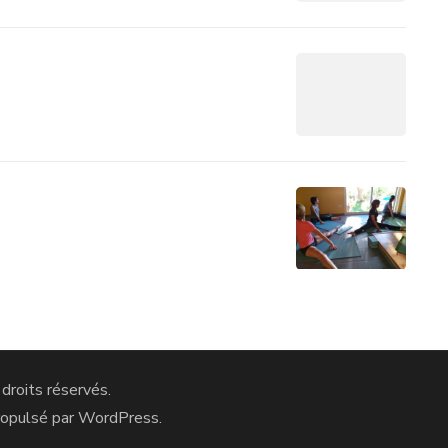
 droits réservés.
ropulsé par
WordPress
.