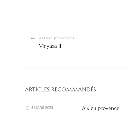
Navigation
Article précédent
Vinyasa II
d'article
ARTICLES RECOMMANDÉS
Aix en provence
3 MARS 2023