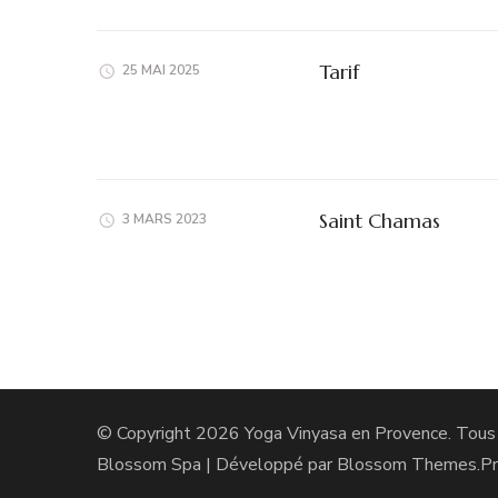
Tarif
25 MAI 2025
Saint Chamas
3 MARS 2023
© Copyright 2026
Yoga Vinyasa en Provence
. Tous
Blossom Spa | Développé par
Blossom Themes
.P