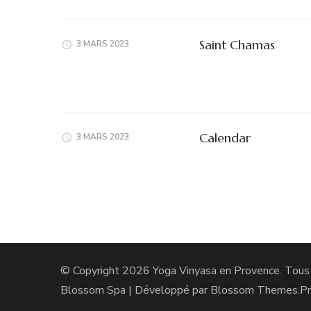
Saint Chamas
3 MARS 2023
Calendar
3 MARS 2023
© Copyright 2026
Yoga Vinyasa en Provence
. Tous
Blossom Spa | Développé par
Blossom Themes
.P