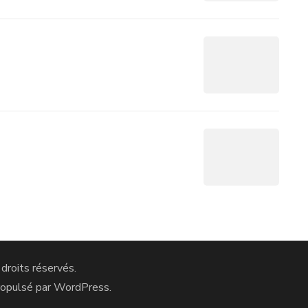
 droits réservés.
ropulsé par
WordPress
.