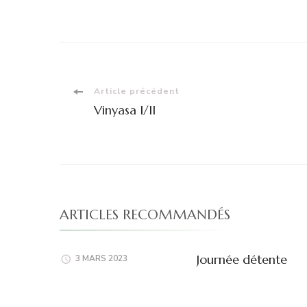
Navigation
Article précédent
Vinyasa I/II
d'article
ARTICLES RECOMMANDÉS
Journée détente
3 MARS 2023