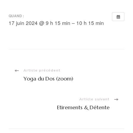
QUAND :
17 juin 2024 @ 9 h 15 min – 10 h 15 min
Navigation
Article précédent
Yoga du Dos (zoom)
d'article
Article suivant
Etirements & Détente