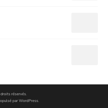
 droits réservés.
ropulsé par
WordPress
.