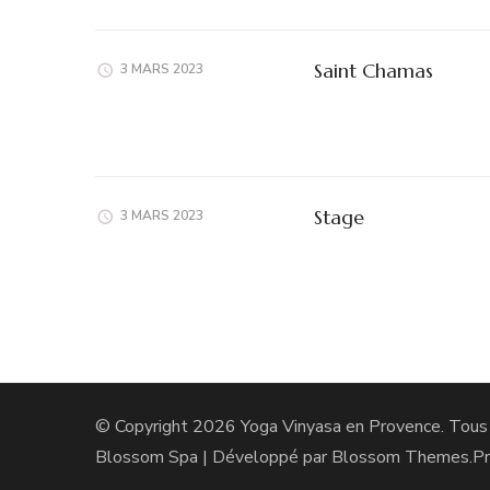
Saint Chamas
3 MARS 2023
Stage
3 MARS 2023
© Copyright 2026
Yoga Vinyasa en Provence
. Tous
Blossom Spa | Développé par
Blossom Themes
.P