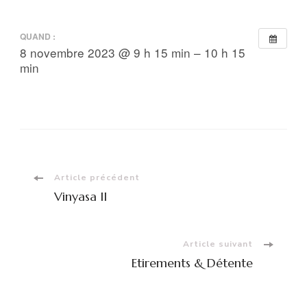
QUAND :
8 novembre 2023 @ 9 h 15 min – 10 h 15
min
Navigation
Article précédent
Vinyasa II
d'article
Article suivant
Etirements & Détente