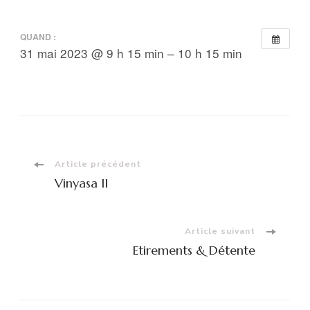
QUAND :
31 mai 2023 @ 9 h 15 min – 10 h 15 min
Navigation
Article précédent
Vinyasa II
d'article
Article suivant
Etirements & Détente