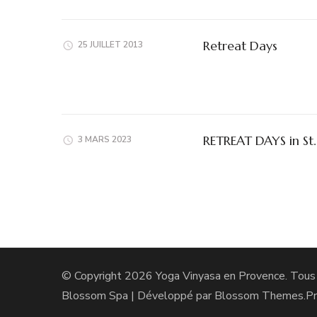
Retreat Days
25 JUILLET 2013
RETREAT DAYS in S
3 MARS 2023
© Copyright 2026
Yoga Vinyasa en Provence
. Tous
Blossom Spa | Développé par
Blossom Themes
.P