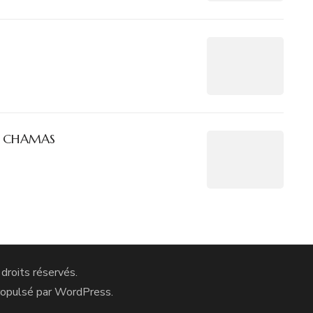
t. CHAMAS
 droits réservés.
ropulsé par
WordPress
.