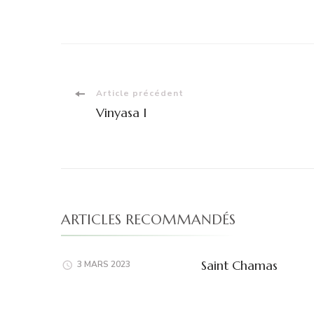
Navigation
Article précédent
Vinyasa I
d'article
ARTICLES RECOMMANDÉS
Saint Chamas
3 MARS 2023