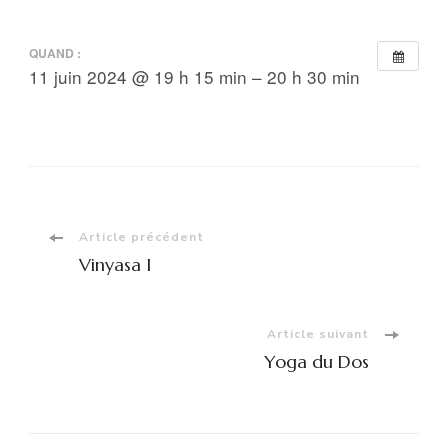
QUAND :
11 juin 2024 @ 19 h 15 min – 20 h 30 min
Navigation
Article précédent
Vinyasa I
d'article
Article suivant
Yoga du Dos