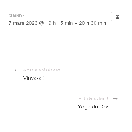
QUAND :
7 mars 2023 @ 19 h 15 min – 20 h 30 min
Navigation
Article précédent
Vinyasa I
d'article
Article suivant
Yoga du Dos