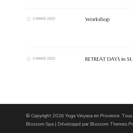
Workshop
3 MARS 2023
RETREAT DAYS in S
3 MARS 2023
© Copyright 2026
Yoga Vinyasa en Provence
. Tous
Blossom Spa | Développé par
Blossom Themes
.P