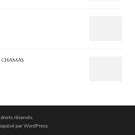
t. CHAMAS
 droits réservés.
ropulsé par
WordPress
.