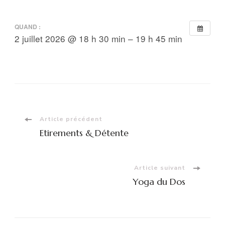
QUAND :
2 juillet 2026 @ 18 h 30 min – 19 h 45 min
Navigation
Article précédent
Etirements & Détente
d'article
Article suivant
Yoga du Dos