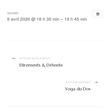
QUAND :
9 avril 2026 @ 18 h 30 min – 19 h 45 min
Navigation
Article précédent
Etirements & Détente
d'article
Article suivant
Yoga du Dos