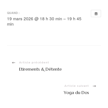
QUAND :
19 mars 2026 @ 18 h 30 min – 19 h 45
min
Navigation
Article précédent
Etirements & Détente
d'article
Article suivant
Yoga du Dos