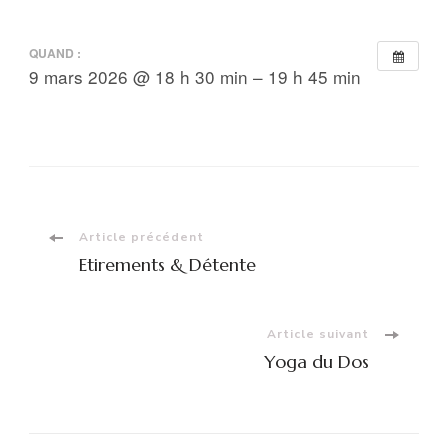
QUAND :
9 mars 2026 @ 18 h 30 min – 19 h 45 min
Navigation
Article précédent
Etirements & Détente
d'article
Article suivant
Yoga du Dos