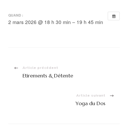
QUAND :
2 mars 2026 @ 18 h 30 min – 19 h 45 min
Navigation
Article précédent
Etirements & Détente
d'article
Article suivant
Yoga du Dos