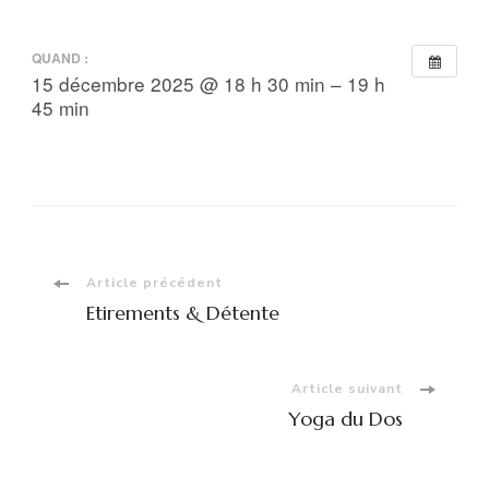
QUAND :
15 décembre 2025 @ 18 h 30 min – 19 h
45 min
Navigation
Article précédent
Etirements & Détente
d'article
Article suivant
Yoga du Dos