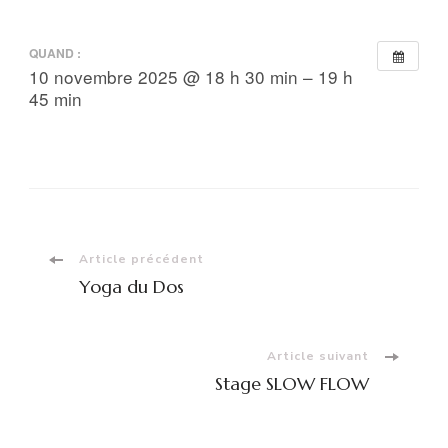
QUAND :
10 novembre 2025 @ 18 h 30 min – 19 h
45 min
Navigation
Article précédent
Yoga du Dos
d'article
Article suivant
Stage SLOW FLOW