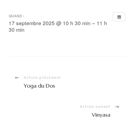
QUAND :
17 septembre 2025 @ 10 h 30 min – 11 h
30 min
Navigation
Article précédent
Yoga du Dos
d'article
Article suivant
Vinyasa