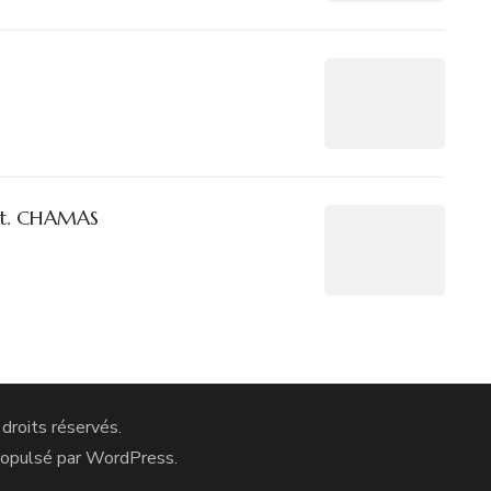
St. CHAMAS
 droits réservés.
ropulsé par
WordPress
.