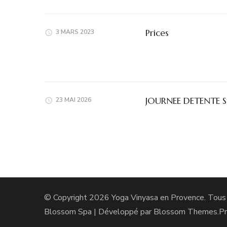
Prices
3 MARS 2023
JOURNEE DETENTE 
23 MAI 2026
© Copyright 2026
Yoga Vinyasa en Provence
. Tous
Blossom Spa | Développé par
Blossom Themes
.P