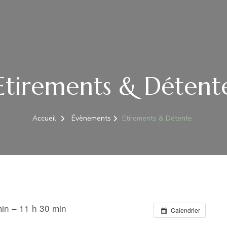
Etirements & Détent
Accueil
Évènements
Etirements & Détente
in – 11 h 30 min
Calendrier