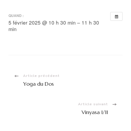
QUAND :
5 février 2025 @ 10 h 30 min – 11 h 30
min
Navigation
Article précédent
Yoga du Dos
d'article
Article suivant
Vinyasa I/II