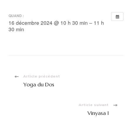
QUAND :
16 décembre 2024 @ 10 h 30 min – 11 h
30 min
Navigation
Article précédent
Yoga du Dos
d'article
Article suivant
Vinyasa I