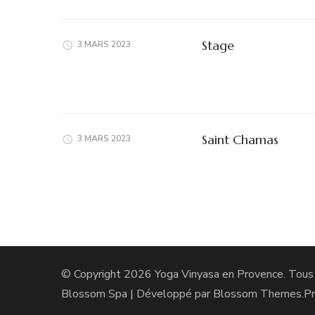
Stage
3 MARS 2023
Saint Chamas
3 MARS 2023
© Copyright 2026
Yoga Vinyasa en Provence
. Tous
Blossom Spa | Développé par
Blossom Themes
.P