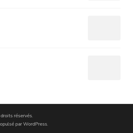
 droits réservés.
ropulsé par
WordPress
.